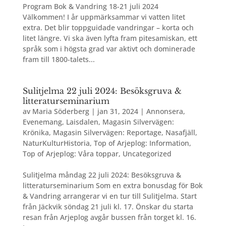
Program Bok & Vandring 18-21 juli 2024
Välkommen! I år uppmärksammar vi vatten litet
extra. Det blir toppguidade vandringar – korta och
litet längre. Vi ska även lyfta fram pitesamiskan, ett
språk som i högsta grad var aktivt och dominerade
fram till 1800-talets...
Sulitjelma 22 juli 2024: Besöksgruva &
litteraturseminarium
av
Maria Söderberg
|
jan 31, 2024
|
Annonsera
,
Evenemang
,
Laisdalen
,
Magasin Silvervägen:
Krönika
,
Magasin Silvervägen: Reportage
,
Nasafjäll
,
NaturKulturHistoria
,
Top of Arjeplog: Information
,
Top of Arjeplog: Våra toppar
,
Uncategorized
Sulitjelma måndag 22 juli 2024: Besöksgruva &
litteraturseminarium Som en extra bonusdag för Bok
& Vandring arrangerar vi en tur till Sulitjelma. Start
från Jäckvik söndag 21 juli kl. 17. Önskar du starta
resan från Arjeplog avgår bussen från torget kl. 16.