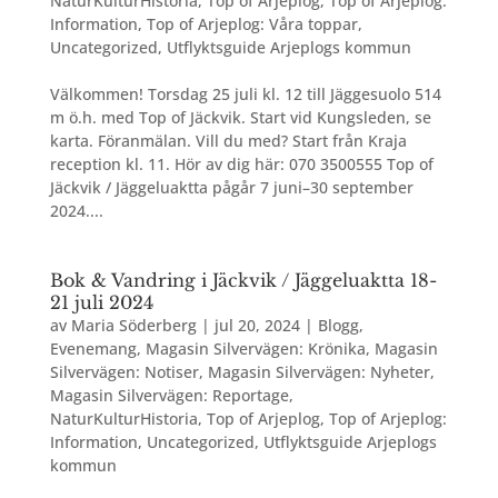
NaturKulturHistoria
,
Top of Arjeplog
,
Top of Arjeplog:
Information
,
Top of Arjeplog: Våra toppar
,
Uncategorized
,
Utflyktsguide Arjeplogs kommun
Välkommen! Torsdag 25 juli kl. 12 till Jäggesuolo 514
m ö.h. med Top of Jäckvik. Start vid Kungsleden, se
karta. Föranmälan. Vill du med? Start från Kraja
reception kl. 11. Hör av dig här: 070 3500555 Top of
Jäckvik / Jäggeluaktta pågår 7 juni–30 september
2024....
Bok & Vandring i Jäckvik / Jäggeluaktta 18-
21 juli 2024
av
Maria Söderberg
|
jul 20, 2024
|
Blogg
,
Evenemang
,
Magasin Silvervägen: Krönika
,
Magasin
Silvervägen: Notiser
,
Magasin Silvervägen: Nyheter
,
Magasin Silvervägen: Reportage
,
NaturKulturHistoria
,
Top of Arjeplog
,
Top of Arjeplog:
Information
,
Uncategorized
,
Utflyktsguide Arjeplogs
kommun