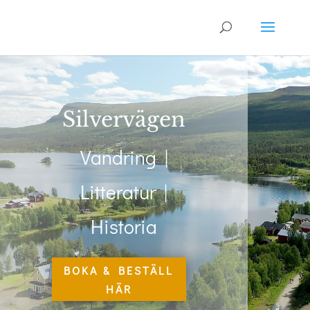
Silvervägen
Vandring |
Litteratur |
Historia
BOKA & BESTÄLL
HÄR