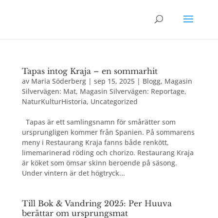
Tapas intog Kraja – en sommarhit
av
Maria Söderberg
|
sep 15, 2025
|
Blogg
,
Magasin
Silvervägen: Mat
,
Magasin Silvervägen: Reportage
,
NaturKulturHistoria
,
Uncategorized
Tapas är ett samlingsnamn för smårätter som
ursprungligen kommer från Spanien. På sommarens
meny i Restaurang Kraja fanns både renkött,
limemarinerad röding och chorizo. Restaurang Kraja
är köket som ömsar skinn beroende på säsong.
Under vintern är det högtryck...
Till Bok & Vandring 2025: Per Huuva
berättar om ursprungsmat