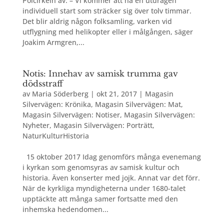
Polcirkeln av. – Vi kommer att ha en utdragen
individuell start som sträcker sig över tolv timmar.
Det blir aldrig någon folksamling, varken vid
utflygning med helikopter eller i målgången, säger
Joakim Armgren,...
Notis: Innehav av samisk trumma gav
dödsstraff
av
Maria Söderberg
|
okt 21, 2017
|
Magasin
Silvervägen: Krönika
,
Magasin Silvervägen: Mat
,
Magasin Silvervägen: Notiser
,
Magasin Silvervägen:
Nyheter
,
Magasin Silvervägen: Porträtt
,
NaturKulturHistoria
15 oktober 2017 Idag genomförs många evenemang
i kyrkan som genomsyras av samisk kultur och
historia. Även konserter med jojk. Annat var det förr.
När de kyrkliga myndigheterna under 1680-talet
upptäckte att många samer fortsatte med den
inhemska hedendomen...