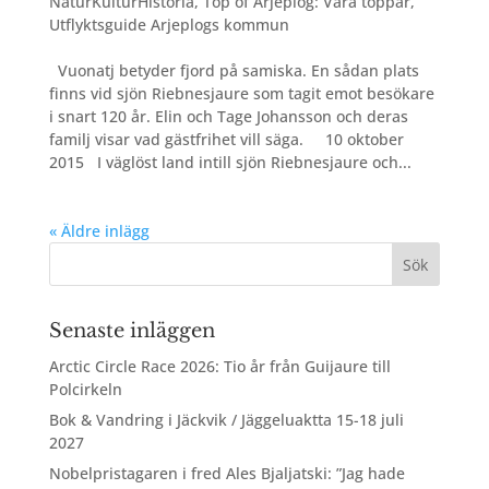
NaturKulturHistoria
,
Top of Arjeplog: Våra toppar
,
Utflyktsguide Arjeplogs kommun
Vuonatj betyder fjord på samiska. En sådan plats
finns vid sjön Riebnesjaure som tagit emot besökare
i snart 120 år. Elin och Tage Johansson och deras
familj visar vad gästfrihet vill säga. 10 oktober
2015 I väglöst land intill sjön Riebnesjaure och...
« Äldre inlägg
Senaste inläggen
Arctic Circle Race 2026: Tio år från Guijaure till
Polcirkeln
Bok & Vandring i Jäckvik / Jäggeluaktta 15-18 juli
2027
Nobelpristagaren i fred Ales Bjaljatski: ”Jag hade