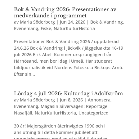
Bok & Vandring 2026: Presentationer av
medverkande i programmet
av
Maria Söderberg
|
jun 24, 2026
|
Bok & Vandring
,
Evenemang
,
Fiske
,
NaturKulturHistoria
Presentationer Bok & Vandring 2026 / uppdaterad
24.6.26 Bok & Vandring i Jäckvik / Jäggeluaktta 16-19
juli 2026 Erik Abel Kommer ursprungligen från
Härnösand, men bor idag i Umeå. Har studerat
bildjournalistik vid Nordens Fotoskola Biskops-Arnö.
Efter sin...
Lördag 4 juli 2026: Kulturdag i Adolfström
av
Maria Söderberg
|
jun 8, 2026
|
Annonsera
,
Evenemang
,
Magasin Silvervägen: Reportage
,
Nasafjäll
,
NaturKulturHistoria
,
Uncategorized
30 år! Majorsgården återinvigdes 1996 och i
anslutning till detta kommer jubileet att
uppmärksammas med en särskild Kulturdag.