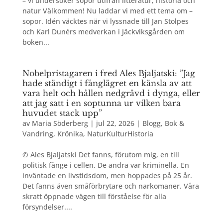
– vi undersöker sopor utifrån litteratur, historia och
natur Välkommen! Nu laddar vi med ett tema om –
sopor. Idén väcktes när vi lyssnade till Jan Stolpes
och Karl Dunérs medverkan i Jäckviksgården om
boken...
Nobelpristagaren i fred Ales Bjaljatski: ”Jag
hade ständigt i fånglägret en känsla av att
vara helt och hållen nedgrävd i dynga, eller
att jag satt i en soptunna ur vilken bara
huvudet stack upp”
av
Maria Söderberg
|
jul 22, 2026
|
Blogg
,
Bok &
Vandring
,
Krönika
,
NaturKulturHistoria
© Ales Bjaljatski Det fanns, förutom mig, en till
politisk fånge i cellen. De andra var kriminella. En
inväntade en livstidsdom, men hoppades på 25 år.
Det fanns även småförbrytare och narkomaner. Våra
skratt öppnade vägen till förståelse för alla
försyndelser....