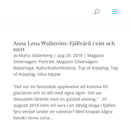
Anna Lena Wallström: Fjällvärd i vått och
torrt
av
Maria Söderberg
|
aug 20, 2018
|
Magasin
Silvervägen: Porträtt
,
Magasin Silvervägen:
Reportage
,
NaturKulturHistoria
,
Top of Arjeplog
,
Top
of Arjeplog: Våra toppar
”Det var en fantastisk upplevelse att komma till
glaciären och se allt med egna ögon. Det var
dessutom lärorikt med en guidad visning.” 20
augusti 2018 Vem vill vara i en ödslig stuga i fjällen
fyra veckor under en sommar? Med knappt några
besök? Anna Lena...