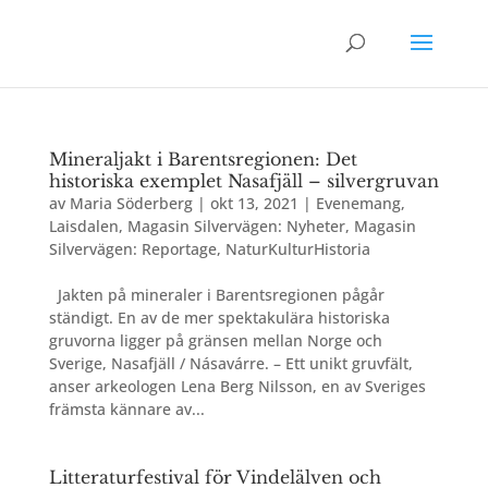
Mineraljakt i Barentsregionen: Det
historiska exemplet Nasafjäll – silvergruvan
av
Maria Söderberg
|
okt 13, 2021
|
Evenemang
,
Laisdalen
,
Magasin Silvervägen: Nyheter
,
Magasin
Silvervägen: Reportage
,
NaturKulturHistoria
Jakten på mineraler i Barentsregionen pågår
ständigt. En av de mer spektakulära historiska
gruvorna ligger på gränsen mellan Norge och
Sverige, Nasafjäll / Násavárre. – Ett unikt gruvfält,
anser arkeologen Lena Berg Nilsson, en av Sveriges
främsta kännare av...
Litteraturfestival för Vindelälven och