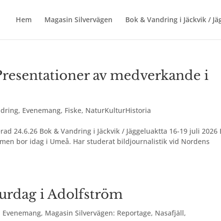
Hem
Magasin Silvervägen
Bok & Vandring i Jäckvik / J
resentationer av medverkande i
dring
,
Evenemang
,
Fiske
,
NaturKulturHistoria
d 24.6.26 Bok & Vandring i Jäckvik / Jäggeluaktta 16-19 juli 2026 
n bor idag i Umeå. Har studerat bildjournalistik vid Nordens
turdag i Adolfström
,
Evenemang
,
Magasin Silvervägen: Reportage
,
Nasafjäll
,