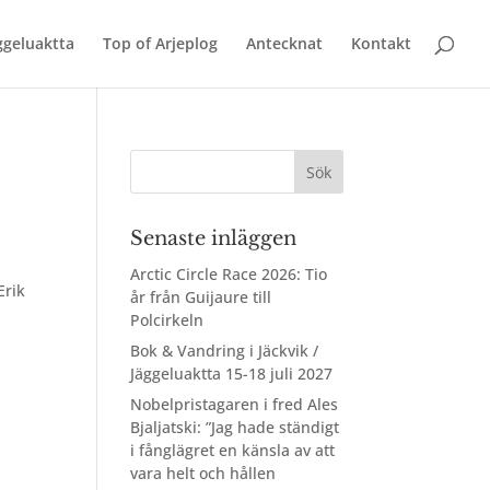
äggeluaktta
Top of Arjeplog
Antecknat
Kontakt
Senaste inläggen
Arctic Circle Race 2026: Tio
Erik
år från Guijaure till
Polcirkeln
Bok & Vandring i Jäckvik /
Jäggeluaktta 15-18 juli 2027
Nobelpristagaren i fred Ales
Bjaljatski: ”Jag hade ständigt
i fånglägret en känsla av att
vara helt och hållen