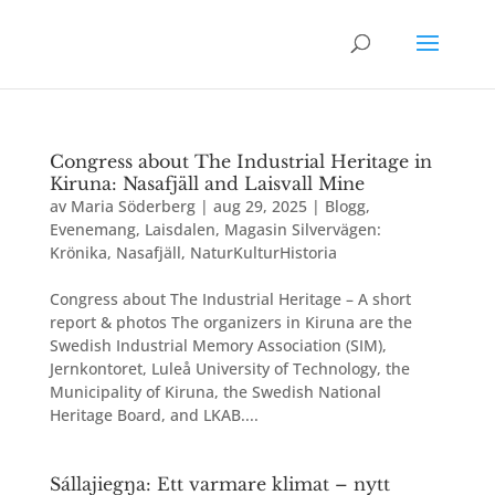
Congress about The Industrial Heritage in
Kiruna: Nasafjäll and Laisvall Mine
av
Maria Söderberg
|
aug 29, 2025
|
Blogg
,
Evenemang
,
Laisdalen
,
Magasin Silvervägen:
Krönika
,
Nasafjäll
,
NaturKulturHistoria
Congress about The Industrial Heritage – A short
report & photos The organizers in Kiruna are the
Swedish Industrial Memory Association (SIM),
Jernkontoret, Luleå University of Technology, the
Municipality of Kiruna, the Swedish National
Heritage Board, and LKAB....
Sállajiegŋa: Ett varmare klimat – nytt