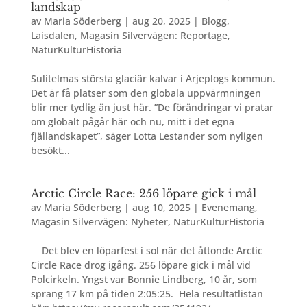
landskap
av
Maria Söderberg
|
aug 20, 2025
|
Blogg
,
Laisdalen
,
Magasin Silvervägen: Reportage
,
NaturKulturHistoria
Sulitelmas största glaciär kalvar i Arjeplogs kommun.
Det är få platser som den globala uppvärmningen
blir mer tydlig än just här. ”De förändringar vi pratar
om globalt pågår här och nu, mitt i det egna
fjällandskapet”, säger Lotta Lestander som nyligen
besökt...
Arctic Circle Race: 256 löpare gick i mål
av
Maria Söderberg
|
aug 10, 2025
|
Evenemang
,
Magasin Silvervägen: Nyheter
,
NaturKulturHistoria
Det blev en löparfest i sol när det åttonde Arctic
Circle Race drog igång. 256 löpare gick i mål vid
Polcirkeln. Yngst var Bonnie Lindberg, 10 år, som
sprang 17 km på tiden 2:05:25. Hela resultatlistan