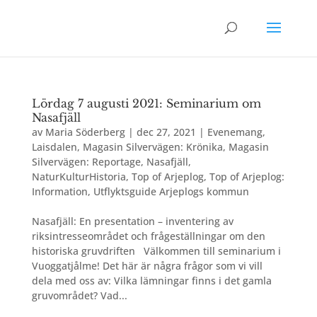
Lördag 7 augusti 2021: Seminarium om
Nasafjäll
av
Maria Söderberg
|
dec 27, 2021
|
Evenemang
,
Laisdalen
,
Magasin Silvervägen: Krönika
,
Magasin
Silvervägen: Reportage
,
Nasafjäll
,
NaturKulturHistoria
,
Top of Arjeplog
,
Top of Arjeplog:
Information
,
Utflyktsguide Arjeplogs kommun
Nasafjäll: En presentation – inventering av
riksintresseområdet och frågeställningar om den
historiska gruvdriften Välkommen till seminarium i
Vuoggatjålme! Det här är några frågor som vi vill
dela med oss av: Vilka lämningar finns i det gamla
gruvområdet? Vad...