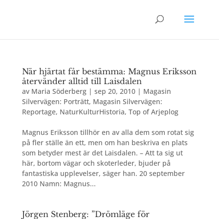
När hjärtat får bestämma: Magnus Eriksson
återvänder alltid till Laisdalen
av
Maria Söderberg
|
sep 20, 2010
|
Magasin
Silvervägen: Porträtt
,
Magasin Silvervägen:
Reportage
,
NaturKulturHistoria
,
Top of Arjeplog
Magnus Eriksson tillhör en av alla dem som rotat sig
på fler ställe än ett, men om han beskriva en plats
som betyder mest är det Laisdalen. – Att ta sig ut
här, bortom vägar och skoterleder, bjuder på
fantastiska upplevelser, säger han. 20 september
2010 Namn: Magnus...
Jörgen Stenberg: ”Drömläge för