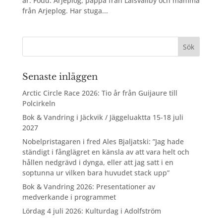
år. Född: Arjeplog, pappa från Laisvallby och mamma
från Arjeplog. Har stuga...
Senaste inläggen
Arctic Circle Race 2026: Tio år från Guijaure till
Polcirkeln
Bok & Vandring i Jäckvik / Jäggeluaktta 15-18 juli
2027
Nobelpristagaren i fred Ales Bjaljatski: ”Jag hade
ständigt i fånglägret en känsla av att vara helt och
hållen nedgrävd i dynga, eller att jag satt i en
soptunna ur vilken bara huvudet stack upp”
Bok & Vandring 2026: Presentationer av
medverkande i programmet
Lördag 4 juli 2026: Kulturdag i Adolfström