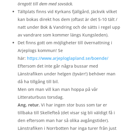
örngott till dem med sovsäck.
Tältplats finns vid Kyrkans fjällgård, Jäckvik vilket
kan bokas direkt hos dem (oftast är det 5-10 tält /
natt under Bok & Vandring och de sätts i regel upp
av vandrare som kommer längs Kungsleden).
Det finns gott om möjligheter till övernattning i
Arjeplogs kommun! Se
här:
https://www.arjeploglapland.se/boende/
Eftersom det inte går några bussar med
Länstrafiken under helgen (tyvärr!) behöver man
då ha tillgång till bil.
Men om man vill kan man hoppa på vår
Litteraturbuss torsdag.
Ang. retur.
Vi har ingen stor buss som tar er
tillbaka till Skellefteå (det visar sig bli väldigt få i
den eftersom man har så olika avgångstider).
Länstrafiken i Norrbotten har inga turer från just