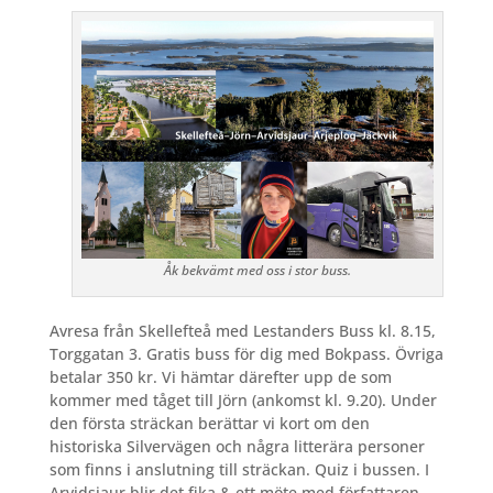
Åk bekvämt med oss i stor buss.
Avresa från Skellefteå med Lestanders Buss kl. 8.15,
Torggatan 3. Gratis buss för dig med Bokpass. Övriga
betalar 350 kr. Vi hämtar därefter upp de som
kommer med tåget till Jörn (ankomst kl. 9.20). Under
den första sträckan berättar vi kort om den
historiska Silvervägen och några litterära personer
som finns i anslutning till sträckan. Quiz i bussen. I
Arvidsjaur blir det fika & ett möte med författaren