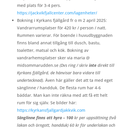
med plats för 3-4 pers.
https://jackvikfjallcenter.com/lagenheter/
Bokning i Kyrkans fjällgård fr o m 2 april 2025:
Vandrarrumsplatser för 420 kr / person / natt.
Rummen varierar. För boende i huvudbyggnaden
finns bland annat tillgång till dusch, bastu,
toaletter, matsal och kök.
Bokning av
vandrarhemsplatser sker via maria @
midsommarudden.se
(Dvs ring / skriv
inte
direkt till
Kyrkans fjällgård, de hänvisar bara vidare till
undertecknad).
Även här gäller det att ta med eget
sänglinne / handduk. De flesta rum har 4-6
bäddar. Man kan inte räkna med att få ett helt
rum för sig själv. Se bilder här:
https://kyrkansfjallgardjakkvik.com
Sänglinne finns att hyra – 100
kr per uppsättning (två
lakan och örngott, handduk) 60 kr för underlakan och