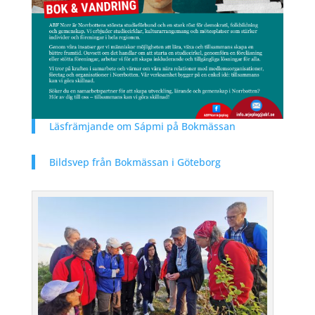
Läsfrämjande om Sápmi på Bokmässan
Bildsvep från Bokmässan i Göteborg