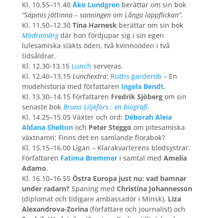
Kl. 10.55–11.40
Åke Lundgren
berättar om sin bok
”Sápmis jättinna – sanningen om Långa lappflickan”
.
Kl. 11.50–12.30
Tina Harnesk
berättar om sin bok
Mödramärg
där hon fördjupar sig i sin egen
lulesamiska släkts öden, två kvinnoöden i två
tidsåldrar.
Kl. 12.30-13.15
Lunch
serveras.
Kl. 12.40–13.15
Lunchextra
:
Ruths garderob
– En
modehistoria med författaren
Ingela Bendt.
Kl. 13.30–14.15 Författaren
Fredrik Sjöberg
om sin
senaste bok
Bruno Liljefors : en biografi
.
Kl. 14.25–15.05 Växter och ord:
Déborah Aleia
Aldana Shelton
och
Peter Steggo
om pitesamiska
växtnamn: Finns det en samlande florabok?
Kl. 15.15–16.00 Ligan – Klarakvarterens blodsystrar.
Författaren
Fatima Bremmer
i samtal med
Amelia
Adamo
.
Kl. 16.10–16.55
Östra Europa just nu: vad hamnar
under radarn?
Spaning med
Christina Johannesson
(diplomat och tidigare ambassadör i Minsk),
Liza
Alexandrova-Zorina
(författare och journalist) och