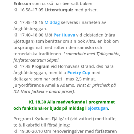
Eriksson
som också har översatt boken.
Kl. 16.58–17.05
Litteraturquiz
med priser.
Kl. 17.45–18.15
Middag
serveras i närheten av
ångbåtsbryggan.
Kl. 17.40–18.00 Möt
Per Huuva
vid eldstaden (nära
Sjöstugan) som berättar om sin bok
Aitta
, en bok om
ursprungsmat med rötter i den samiska och
tornedalska traditionen.
I samarbete med Tjállegoahte,
författarcentrum Sápmi.
Kl. 17.45
Program
vid Hornavans strand, dvs nära
ångbåtsbryggan, men bl a
Poetry Cup
med
deltagare som har ordet i max 2,5 minut.
Juryordförande Amelia Adamo
. Vinst är prischeck på
ICA Nära Jäckvik + andra priser).
Kl. 18.30 Alla medverkande i programmet
och funktionärer bjuds på middag i
Sjöstugan
.
Program i Kyrkans Fjällgård (vid vattnet) med kaffe,
te & fikabröd till försäljning:
Kl. 19.30-20.10 Om renoveringsiver med författaren