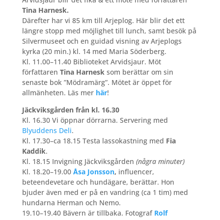
Tina Harnesk.
Därefter har vi 85 km till Arjeplog. Här blir det ett
längre stopp med möjlighet till lunch, samt besök på
Silvermuseet och en guidad visning av Arjeplogs
kyrka (20 min.) kl. 14 med Maria Söderberg.
Kl. 11.00–11.40 Biblioteket Arvidsjaur. Möt
författaren
Tina Harnesk
som berättar om sin
senaste bok ”Mödramärg”. Mötet är öppet för
allmänheten. Läs mer
här
!
Jäckviksgården från kl. 16.30
Kl. 16.30 Vi öppnar dörrarna. Servering med
Blyuddens Deli
.
Kl. 17.30–ca 18.15 Testa lassokastning med
Fia
Kaddik
.
Kl. 18.15 Invigning Jäckviksgården
(några minuter)
Kl. 18.20–19.00
Åsa Jonsson
,
influencer,
beteendevetare och hundägare, berättar. Hon
bjuder även med er på en vandring (ca 1 tim) med
hundarna Herman och Nemo.
19.10–19.40 Bävern är tillbaka. Fotograf
Rolf