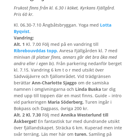
Frukost finns från kl. 6.30 i köket, Kyrkans Fjällgård.
Pris 60 kr.
Kl. 06.30-7.10 Ångbåtsbryggan. Yoga med
Lotta
Byqvist
.
Vandring:
Alt. 1
Kl. 7.00 Följ med på en vandring till
Ribrebouvddas topp.
Avresa Fjällgården kl. 7 med
minivan
(8 platser finns, annars går det bra åka med
andra eller i egen bi).
Från parkering nedanför berget
kl. 7.15. Vandring 6 km t o r med utsikt över
Sädvvájávrre och fjällområdet. Vid trädgränsen
berättar
Ann-Charlotte Sjaggo
om de samiska
namnen i omgivningarna och
Linda Buska
tar dig
med upp till toppen där en mast finns. Guide – intro
vid parkeringen
Maria Söderberg.
Turen ingår i
Bokpass och Dagpass, övriga 200 kr.
Alt. 2 Kl. 7.30
Följ med
Annika Westerlund till
Åskberget!
En fantastisk tur med dundrande utsikt
över fjällandskapet. Sträcka 6 km. Kuperad men inte
svår terräng. Läs mer här om
turen.
Samling på