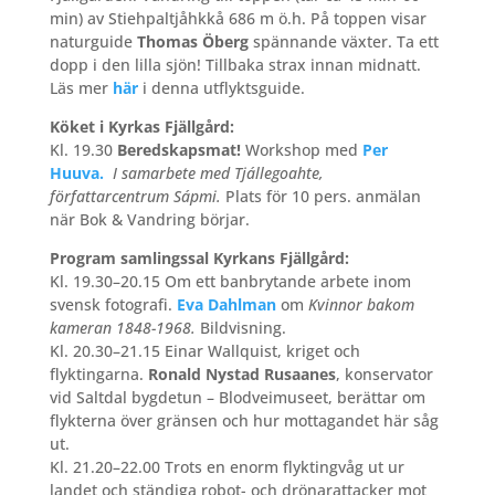
min) av Stiehpaltjåhkkå 686 m ö.h. På toppen visar
naturguide
Thomas Öberg
spännande växter. Ta ett
dopp i den lilla sjön! Tillbaka strax innan midnatt.
Läs mer
här
i denna utflyktsguide.
Köket i Kyrkas Fjällgård:
Kl. 19.30
Beredskapsmat!
Workshop med
Per
Huuva.
I samarbete med Tjállegoahte,
författarcentrum Sápmi.
Plats för 10 pers. anmälan
när Bok & Vandring börjar.
Program samlingssal Kyrkans Fjällgård:
Kl. 19.30–20.15 Om ett banbrytande arbete inom
svensk fotografi.
Eva Dahlman
om
Kvinnor bakom
kameran 1848-1968.
Bildvisning.
Kl. 20.30–21.15 Einar Wallquist, kriget och
flyktingarna.
Ronald Nystad Rusaanes
, konservator
vid Saltdal bygdetun – Blodveimuseet, berättar om
flykterna över gränsen och hur mottagandet här såg
ut.
Kl. 21.20–22.00 Trots en enorm flyktingvåg ut ur
landet och ständiga robot- och drönarattacker mot