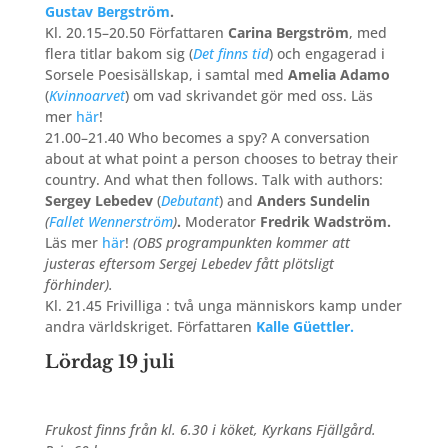
Gustav Bergström
.
Kl. 20.15–20.50 Författaren
Carina Bergström
, med
flera titlar bakom sig (
Det finns tid
) och engagerad i
Sorsele Poesisällskap, i samtal med
Amelia Adamo
(
Kvinnoarvet
) om vad skrivandet gör med oss. Läs
mer
här
!
21.00–21.40 Who becomes a spy? A conversation
about at what point a person chooses to betray their
country. And what then follows. Talk with authors:
Sergey Lebedev
(
Debutant
) and
Anders Sundelin
(
Fallet Wennerström
)
.
Moderator
Fredrik Wadström.
Läs mer
här
!
(OBS programpunkten kommer att
justeras eftersom Sergej Lebedev fått plötsligt
förhinder).
Kl. 21.45 Frivilliga : två unga människors kamp under
andra världskriget. Författaren
Kalle Güettler.
Lördag 19 juli
Frukost finns från kl. 6.30 i köket, Kyrkans Fjällgård.