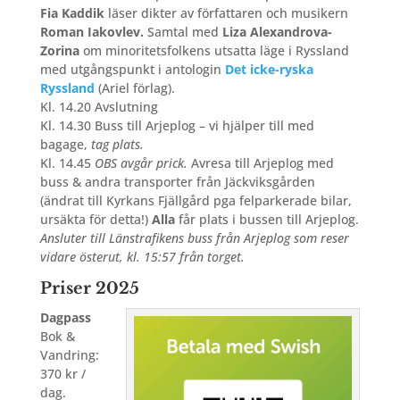
Fia Kaddik
läser dikter av författaren och musikern
Roman Iakovlev.
Samtal med
Liza Alexandrova-
Zorina
om minoritetsfolkens utsatta läge i Ryssland
med utgångspunkt i antologin
Det icke-ryska
Ryssland
(Ariel förlag).
Kl. 14.20 Avslutning
Kl. 14.30 Buss till Arjeplog – vi hjälper till med
bagage,
tag plats.
Kl. 14.45
OBS avgår prick.
Avresa till Arjeplog med
buss & andra transporter från Jäckviksgården
(ändrat till Kyrkans Fjällgård pga felparkerade bilar,
ursäkta för detta!)
Alla
får plats i bussen till Arjeplog.
Ansluter till Länstrafikens buss från Arjeplog som reser
vidare österut, kl. 15:57 från torget.
Priser 2025
Dagpass
Bok &
Vandring:
370 kr /
dag.