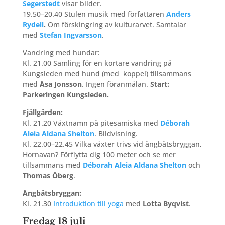
Segerstedt
visar bilder.
19.50–20.40 Stulen musik med författaren
Anders
Rydell
.
Om förskingring av kulturarvet. Samtalar
med
Stefan Ingvarsson
.
Vandring med hundar:
Kl. 21.00 Samling för en kortare vandring på
Kungsleden med hund (med koppel) tillsammans
med
Åsa Jonsson
. Ingen föranmälan.
Start:
Parkeringen Kungsleden.
Fjällgården:
Kl. 21.20 Växtnamn på pitesamiska med
Déborah
Aleia Aldana Shelton
. Bildvisning.
Kl. 22.00–22.45 Vilka växter trivs vid ångbåtsbryggan,
Hornavan? Förflytta dig 100 meter och se mer
tillsammans med
Déborah Aleia Aldana Shelton
och
Thomas Öberg
.
Ångbåtsbryggan:
Kl. 21.30
Introduktion till yoga
med
Lotta Byqvist
.
Fredag 18 juli