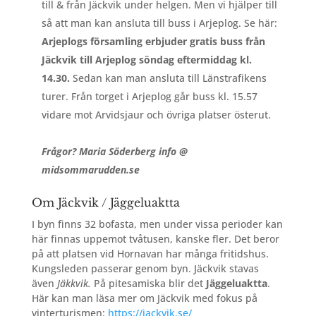
till & från Jäckvik under helgen. Men vi hjälper till
så att man kan ansluta till buss i Arjeplog. Se här:
Arjeplogs församling erbjuder gratis buss från
Jäckvik till Arjeplog söndag eftermiddag kl.
14.30.
Sedan kan man ansluta till Länstrafikens
turer. Från torget i Arjeplog går buss kl. 15.57
vidare mot Arvidsjaur och övriga platser österut.
Frågor? Maria Söderberg info @
midsommarudden.se
Om Jäckvik / Jäggeluaktta
I byn finns 32 bofasta, men under vissa perioder kan
här finnas uppemot tvåtusen, kanske fler. Det beror
på att platsen vid Hornavan har många fritidshus.
Kungsleden passerar genom byn. Jäckvik stavas
även
Jäkkvik.
På pitesamiska blir det
Jäggeluaktta
.
Här kan man läsa mer om Jäckvik med fokus på
vinterturismen:
https://jackvik.se/