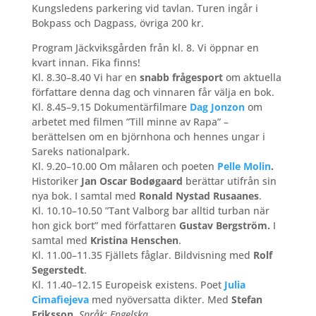
Kungsledens parkering vid tavlan. Turen ingår i
Bokpass och Dagpass, övriga 200 kr.
Program Jäckviksgården från kl. 8. Vi öppnar en
kvart innan. Fika finns!
Kl. 8.30–8.40 Vi har en
snabb frågesport
om aktuella
författare denna dag och vinnaren får välja en bok.
Kl. 8.45–9.15 Dokumentärfilmare
Dag Jonzon
om
arbetet med filmen ”Till minne av Rapa” –
berättelsen om en björnhona och hennes ungar i
Sareks nationalpark.
Kl. 9.20–10.00 Om målaren och poeten
Pelle Molin
.
Historiker
Jan Oscar Bodøgaard
berättar utifrån sin
nya bok. I samtal med
Ronald Nystad Rusaanes
.
Kl. 10.10–10.50 ”Tant Valborg bar alltid ­turban när
hon gick bort” med författaren
Gustav Bergström.
I
samtal med
Kristina Henschen
.
Kl. 11.00–11.35 Fjällets fåglar. Bildvisning med
Rolf
Segerstedt
.
Kl. 11.40–12.15 Europeisk existens. Poet
Julia
Cimafiejeva
med nyöversatta dikter. Med
Stefan
Eriksson
.
Språk: Engelska.