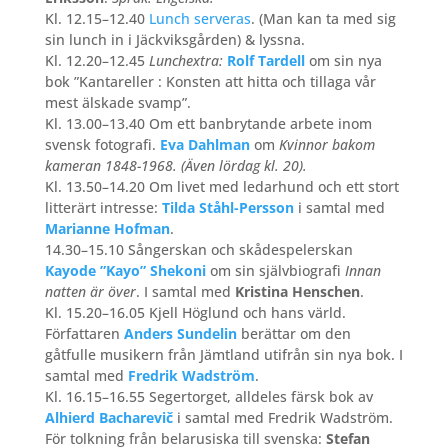
Kl. 12.15–12.40
Lunch serveras
. (Man kan ta med sig
sin lunch in i Jäckviksgården) & lyssna.
Kl. 12.20–12.45
Lunchextra:
Rolf Tardell
om sin nya
bok ”Kantareller : Konsten att hitta och tillaga vår
mest älskade svamp”.
Kl. 13.00–13.40 Om ett banbrytande arbete inom
svensk fotografi.
Eva Dahlman
om
Kvinnor bakom
kameran 1848-1968. (Även lördag kl. 20).
Kl. 13.50–14.20 Om livet med ledarhund och ett stort
litterärt intresse:
Tilda Ståhl-Persson
i samtal med
Marianne Hofman
.
14.30–15.10 Sångerskan och skådespelerskan
Kayode ”Kayo” Shekoni
om sin självbiografi
Innan
natten är över
. I samtal med
Kristina Henschen
.
Kl. 15.20–16.05 Kjell Höglund och hans värld.
Författaren
Anders Sundelin
berättar om den
gåtfulle musikern från Jämtland utifrån sin nya bok. I
samtal med
Fredrik Wadström
.
Kl. 16.15–16.55
Segertorget, alldeles färsk bok av
Alhierd Bacharevič
i samtal
med Fredrik Wadström.
För tolkning från belarusiska till svenska:
Stefan