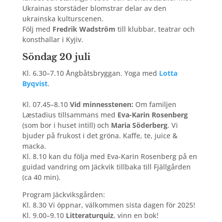
Ukrainas storstäder blomstrar delar av den
ukrainska kulturscenen.
Följ med
Fredrik Wadström
till klubbar, teatrar och
konsthallar i Kyjiv.
Söndag 20 juli
Kl. 6.30–7.10 Ångbåtsbryggan. Yoga med
Lotta
Byqvist
.
Kl. 07.45–8.10
Vid minnesstenen:
Om familjen
Læstadius tillsammans med
Eva-Karin Rosenberg
(som bor i huset intill) och
Maria Söderberg
. Vi
bjuder på frukost i det gröna. Kaffe, te, juice &
macka.
Kl. 8.10 kan du följa med Eva-Karin Rosenberg på en
guidad vandring om Jäckvik tillbaka till Fjällgården
(ca 40 min).
Program Jäckviksgården:
Kl. 8.30 Vi öppnar, välkommen sista dagen för 2025!
Kl. 9.00–9.10
Litteraturquiz
, vinn en bok!