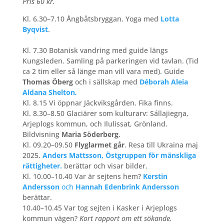
Pris 60 kr.
Kl. 6.30–7.10 Ångbåtsbryggan. Yoga med
Lotta
Byqvist
.
Kl. 7.30 Botanisk vandring med guide längs
Kungsleden. Samling på parkeringen vid tavlan. (Tid
ca 2 tim eller så länge man vill vara med). Guide
Thomas Öberg
och i sällskap med
Déborah Aleia
Aldana Shelton
.
Kl. 8.15 Vi öppnar Jäckviksgården. Fika finns.
Kl. 8.30–8.50 Glaciärer som kulturarv: Sállajiegŋa,
Arjeplogs kommun, och Ilulissat, Grönland.
Bildvisning
Maria Söderberg
.
Kl. 09.20–09.50
Flyglarmet går
. Resa till Ukraina maj
2025.
Anders Mattsson, Östgruppen för mänskliga
rättigheter.
berättar och visar bilder.
Kl. 10.00–10.40
Var är sejtens hem?
Kerstin
Andersson
och
Hannah Edenbrink Andersson
berättar.
10.40–10.45 Var tog sejten i Kasker i Arjeplogs
kommun vägen?
Kort rapport om ett sökande.