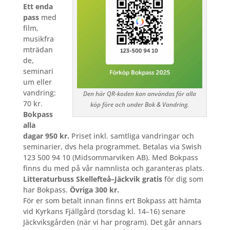
Ett enda
pass
med
film,
musikfra
mträdan
de,
seminari
um eller
vandring:
Den här QR-koden kan användas för alla
70 kr.
köp före och under Bok & Vandring.
Bokpass
alla
dagar 950 kr.
Priset inkl. samtliga vandringar och
seminarier, dvs hela programmet. Betalas via Swish
123 500 94 10 (Midsommarviken AB). Med Bokpass
finns du med på vår namnlista och garanteras plats.
Litteraturbuss Skellefteå–Jäckvik gratis
för dig som
har Bokpass.
Övriga 300 kr.
För er som betalt innan finns ert Bokpass att hämta
vid Kyrkans Fjällgård (torsdag kl. 14–16) senare
Jäckviksgården (när vi har program). Det går annars