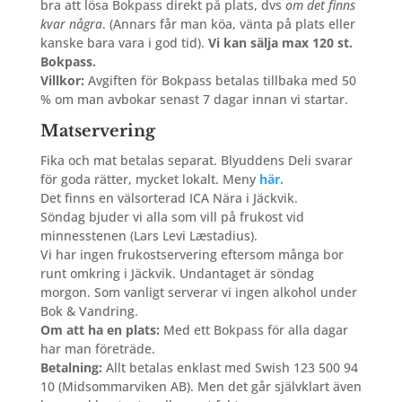
bra att lösa Bokpass direkt på plats, dvs
om det finns
kvar några
. (Annars får man köa, vänta på plats eller
kanske bara vara i god tid).
Vi kan sälja max 120 st.
Bokpass.
Villkor:
Avgiften för Bokpass betalas tillbaka med 50
% om man avbokar senast 7 dagar innan vi startar.
Matservering
Fika och mat betalas separat. Blyuddens Deli svarar
för goda rätter, mycket lokalt. Meny
här.
Det finns en välsorterad ICA Nära i Jäckvik.
Söndag bjuder vi alla som vill på frukost vid
minnesstenen (Lars Levi Læstadius).
Vi har ingen frukostservering eftersom många bor
runt omkring i Jäckvik. Undantaget är söndag
morgon. Som vanligt serverar vi ingen alkohol under
Bok & Vandring.
Om att ha en plats:
Med ett Bokpass för alla dagar
har man företräde.
Betalning:
Allt betalas enklast med Swish 123 500 94
10 (Midsommarviken AB). Men det går självklart även