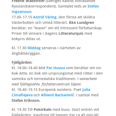
Fredrik Wadström
(Sveriges Radios tillträdande
Rysslandskorrespondent). Samtalet leds av
Stefan
Ingvarsson
.
17.00–17.15
Astrid Väring
, den första att skildra
Västerbotten och Umeå litterärt.
Åke Lundgren
berättar, en ”teaser” om ett intressant författarskap.
Priser till vinnare i dagens
Litteraturquiz
med
bokpris delas ut.
Kl. 17.30
Middag
serveras i närheten av
ångbåtsbryggan.
Fjällgården:
Kl. 18.00–18.40 Möt
Per Huuva
som berättar om sin
bok
Aitta
, en bok om ursprungsmat med rötter i den
samiska och tornedalska traditionen.
I samarbete
med Tjállegoahte, författarcentrum Sápmi.
Kl. 18.40–19.15 Europeisk existens. Poet
Julia
Cimafiejeva
och
Alhierd Bacharevič
. I samtal med
Stefan Eriksson.
Kl. 19.30 Till
Polcirkeln
med buss. Start entrén vid
Fjällgården. Vandring till toppen (tar ca 45 min-60