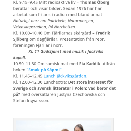
Kl. 9.15–9.45 Mitt radioaktiva liv –
Thomas Öberg
berättar och visar bilder. Sedan 1976 har han
arbetat som frilans i radion med bland annat
Naturligt norr om Polcirkeln
,
Naturmorgon
,
Vetenskapsradion
,
P4 Norrbotten
.
Kl. 10.00–10.40 Om Fjärilarnas skärgård –
Fredrik
Sjöberg
om dagfjärilar. Presentation från repr.
föreningen Fjärilar i norr.
Kl. 11 Gudstjänst med musik i Jäckviks
kapell.
10.50–11.30 Om samisk mat med
Fia Kaddik
utifrån
boken
”Smak på Sápmi”.
Kl. 11.45–12.45
Lunch Jäckviksgården.
Kl. 12.00–12.30 Lunchextra:
Det stora intresset för
Sverige och svensk litteratur i Polen: vad beror det
på?
med översättaren Justyna Czechowska och
Stefan Ingvarsson.