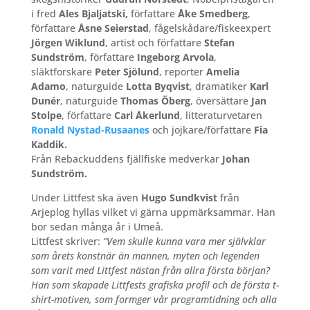
i fred
Ales Bjaljatski,
författare
Åke Smedberg
,
författare
Åsne Seierstad
, fågelskådare/fiskeexpert
Jörgen Wiklund
, artist och författare
Stefan
Sundström
, författare
Ingeborg Arvola
,
släktforskare
Peter Sjölund
, reporter
Amelia
Adamo
, naturguide
Lotta Byqvist
, dramatiker
Karl
Dunér
, naturguide
Thomas Öberg
, översättare
Jan
Stolpe
, författare
Carl Åkerlund
, litteraturvetaren
Ronald Nystad-Rusaanes
och jojkare/författare
Fia
Kaddik.
Från Rebackuddens fjällfiske medverkar
Johan
Sundström.
Under Littfest ska även
Hugo Sundkvist
från
Arjeplog hyllas vilket vi gärna uppmärksammar. Han
bor sedan många år i Umeå.
Littfest skriver:
”Vem skulle kunna vara mer självklar
som årets konstnär än mannen, myten och legenden
som varit med Littfest nästan från allra första början?
Han som skapade Littfests grafiska profil och de första t-
shirt-motiven, som formger vår programtidning och alla