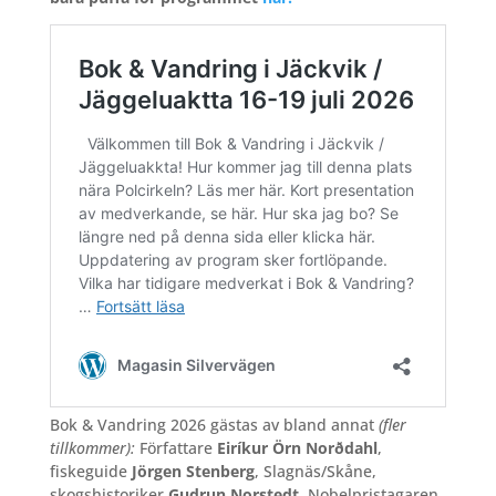
Bok & Vandring 2026 gästas av bland annat
(fler
tillkommer):
Författare
Eiríkur Örn Norðdahl
,
fiskeguide
Jörgen Stenberg
, Slagnäs/Skåne,
skogshistoriker
Gudrun Norstedt
, Nobelpristagaren