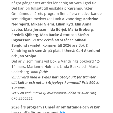
några gånger vet att det lönar sig att vara i god tid.
Det kan bli fullsatt till enskilda programpunkter.
Omnämnda i årets program finns flera medverkande
som tidigare medverkat i Bok & Vandring;
Kathrine
Nedrejord
,
Mikael Niemi
,
Lilian Ryd
,
Elin Anna
Labba
,
Mats Jonsson
,
Ida Börjel
,
Maria Broberg
,
Fredrik Sjöberg
,
Moa Backe Åstot
och
Stefan
Ingvarsson.
Vi tror också att vi får se
Mikael
Berglund
i vimlet.
Kommer till 2026 års Bok &
Vandring och som är på plats i Umeå:
Carl Åkerlund
och
Jan Stolpe
.
Det är vi som finns vid Bok & Vandrings bokbord 12-
14 mars: Marianne Hofman, Linda Buska och Maria
Söderberg.
Kom förbi!
Vill ni vara med & synas här? Stödja PR för framför
allt kultur och natur i Arjeplogs kommun? Pris 900 kr
+ moms.
Skriv en rad: maria @ midsommarudden.se eller ring
070 3500555.
2026 års program i Umeå är omfattande och vi kan
bara puffa för programmet
här.