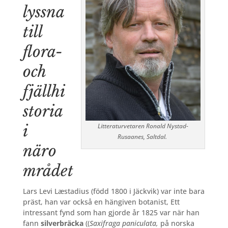
lyssna
till
flora-
och
fjällhi
storia
i
Litteraturvetaren Ronald Nystad-
Rusaanes, Saltdal.
näro
mrådet
Lars Levi Læstadius
(född 1800 i Jäckvik) var inte bara
präst, han var också en hängiven botanist, Ett
intressant fynd som han gjorde år 1825 var när han
fann
silverbräcka
((
Saxifraga paniculata,
på norska