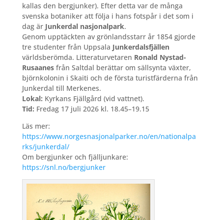
kallas den bergjunker). Efter detta var de många
svenska botaniker att följa i hans fotspår i det som i
dag är
Junkerdal nasjonalpark
.
Genom upptäckten av grönlandsstarr år 1854 gjorde
tre studenter från Uppsala
Junkerdalsfjällen
världsberömda. Litteraturvetaren
Ronald Nystad-
Rusaanes
från Saltdal berättar om sällsynta växter,
björnkolonin i Skaiti och de första turistfärderna från
Junkerdal till Merkenes.
Lokal:
Kyrkans Fjällgård (vid vattnet).
Tid:
Fredag 17 juli 2026 kl. 18.45–19.15
Läs mer:
https://www.norgesnasjonalparker.no/en/nationalpa
rks/junkerdal/
Om bergjunker och fjälljunkare:
https://snl.no/bergjunker