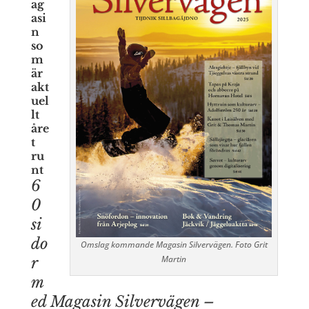
ag
asi
n
so
m
är
akt
uel
lt
åre
t
ru
nt
6
0
si
do
Omslag kommande Magasin Silvervägen. Foto Grit
Martin
r
m
ed Magasin Silvervägen –