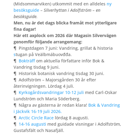
(Midsommarviken) utkommit med en alldeles
ny
besöksguide
–
Silverhyttan i Adolfström – en
besöksguide.
Men, nu är det dags blicka framåt mot ytterligare
fina dagar!
Här ett axplock om 2026 där Magasin Silvervägen
genomför följande arrangemang:
¶
Pingstdagen 7 juni: Vandring, grillat & historia
s
tugan på Veälbmábuovđđa.
¶
Bokträff
om aktuella författare inför Bok &
Vandring tisdag 9 juni.
¶
Historisk botanisk vandring tisdag 30 juni.
¶
Adolfström – Majorsgården 30 år efter
återinvigningen. Lördag 4 juli.
¶
Kyrkogårdsvandringar 10-12 juli
med Carl-Oskar
Lundström och Maria Söderberg.
¶
Några av gästerna är redan klara!
Bok & Vandring
i Jäckvik 16-19 juli 2026.
¶
Arctic Circle Race
lördag 8 augusti.
¶
14-16 augusti
med guidade visningar i Adolfström,
Gustafsfält och Nasafjäll.