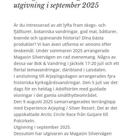
utgivning i september
2025
Är du intresserad av att lyfta fram skogs- och
fjällturer, botaniska vandringar, god mat, båtturer,
boende och spännande historia? Dina bästa
produkter? Vi kan även utforma er annons efter
önskemål. Under sommaren 2025 arrangerade
Magasin Silvervägen en rad evenemang. Några av
dessa var Bok & Vandring i Jäckvik 17-20 juli och ett
flertal temavandringar, däribland i Laisdalen.
I anslutning till Arjeplogsdagen arrangerades fyra
historiska kyrkogårdsvandringar. Den 5 juli var det
dags för en heldag i Adolfström med guidade
visningar i det gamla smälthytteområdet.
Den 9 augusti 2025 samarrangerades terränglopp
med Experience Arjeplog / Silver Resort. Det är det
uppskattade Arctic Circle Race från Guijare till
Polcirkeln.
Utgivning i september 2025.
Dessutom har utgivaren av Magasin Silvervägen