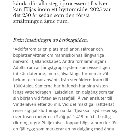
kända där alla steg i processen till silver
kan följas inom ett hyttområde.
2025 var
det 250 år sedan som den första
smältningen ägde rum.
Från inledningen av besöksguiden:
”Adolfström är en plats med anor. Härdar och
boplatser vittnar om människornas långvariga
närvaro i fjällandskapet. Andra fornlämningar i
Adolfström är fångstgropssystem som visserligen
inte är daterade, men själva fångstformen är väl
bekant och har använts från stenåldern fram till
1800-talet. Samerna har haft och har sina visten
längs vattendragen i Laisdalen, en dalgång som tar
sin början vid foten av Nasafjäll. Älven ansluter till
Vindelälven efter 20 mil. Vid det mäktiga Iraftdeltat
reser sig fjällsluttnin
garna där Tjeäksá i syd reser sig
över tusen meter och Svájppá 1 419 m ö.h. I östlig
riktning utgör Pieljekaises toppar högsta punkter för
en fjällrygg som markerar en ny dalgång med ännu