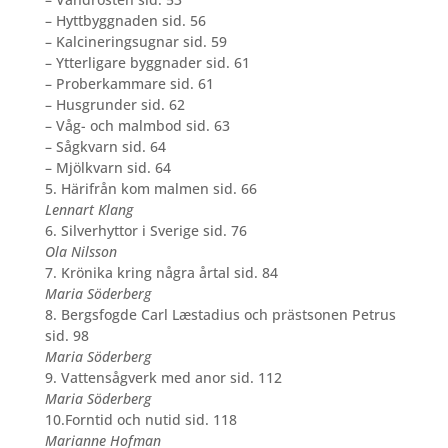
–
Hyttbyggnaden sid. 56
–
Kalcineringsugnar sid. 59
–
Ytterligare byggnader sid. 61
–
Proberkammare sid. 61
–
Husgrunder sid. 62
–
Våg- och malmbod sid. 63
–
Sågkvarn sid. 64
–
Mjölkvarn sid. 64
5. Härifrån kom malmen sid. 66
Lennart Klang
6. Silverhyttor i Sverige sid. 76
Ola Nilsson
7. Krönika kring några årtal sid. 84
Maria Söderberg
8. Bergsfogde Carl Læstadius och prästsonen Petrus
sid. 98
Maria Söderberg
9. Vattensågverk med anor sid. 112
Maria Söderberg
10.Forntid och nutid sid. 118
Marianne Hofman