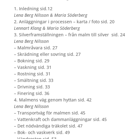
1. Inledning sid.12
Lena Berg Nilsson & Maria Söderberg
2. Anläggningar i processen – karta / foto sid. 20
Lennart Klang & Maria Söderberg
3.
Silverframställningen – från malm till silver
sid.
24
Lena Berg Nilsson
–
Malmråvara sid. 27
–
Skrädning eller sovring sid. 27
–
Bokning sid. 29
–
Vaskning sid. 31
–
Rostning sid. 31
–
Smältning sid. 33
–
Drivning sid. 33
–
Finering sid. 36
4. Malmens väg genom hyttan sid. 42
Lena Berg Nilsson
–
Transportväg för malmen sid. 45
–
Vattenkraft och dammanläggningar sid. 45
–
Det nödvändiga träkolet sid. 47
–
Bok- och vaskverk sid. 49
–
Vändrosten sid. 53