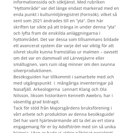
informationssida och söktjänst. Med rubriken
”Hyttområde” var det länge endast markerad med en
enda punkt i kulturmiljöregistret (Fornsök), vilket så
sent som 2021 ändrades till en ”yta”. Den här
skriften tar sikte på att tränga in under denna ”yta”
och lyfta fram de enskilda anläggningarna i
hyttområdet. Det var dessa som tillsammans bildade
ett avancerat system där varje del var viktig för att
silvret skulle kunna framställas ur malmen – oavsett
om det var en dammvall vid Lárvvejávrre eller
smältugnen, vars ruin idag minner om den svunna
silverproduktionen.
Besöksguiden har tillkommit i samarbete med och
med utgångspunkt
i
mångåriga inventeringar på
Nasafjäll. Arkeologerna
Lennart Klang och Ola
Nilsson, liksom historikern Kenneth Awebro, har i
väsentlig grad bidragit.
Tack för stöd från Majorsgårdens bruksförening i
vårt arbete och produktion av denna besöksguide!
Det har varit hjärtevärmande att ta del av ert stora
engagemang för er by Adolfström med sin så unika
historia. Utan er hade vi aldrig påbörjat projektet!