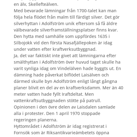
en älv, Skellefteälven.
Med bevarade lämningar från 1700-talet kan man
följa hela flödet från malm till färdigt silver. Det gör
silverhyttan i Adolfström unik eftersom så få äldre
välbevarade silverframställningsplatser finns kvar.
Den hytta med samhälle som uppfördes 1635 i
Silbojokk vid den första Nasafjällepoken är idag
under vatten efter kraftverksutbyggnad.
Ja, det var faktiskt inte givet att lämningarna efter
smälthyttan i Adolfström över huvud taget skulle ha
varit synliga idag om Vindelälven hade byggts ut. En
dämning hade påverkat biflödet Laisälven och
därmed skulle byn Adolfström enligt långt gångna
planer blivit en del av en kraftverksdamm. Mer än 40
meter vatten hade fyllt Iraftdeltat. Men
vattenkraftsutbyggnaden stötte på patrull.
Opinionen i den övre delen av Laisdalen samlade
alla i protester. Den 1 april 1970 stoppade
regeringen planerna.
Hyttområdet i Adolfström är idag registrerat i
Fornsök som är Riksantikvarieämbetets öppna