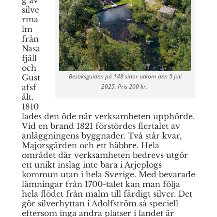
g av
silve
rma
lm
från
Nasa
fjäll
och
Besöksguiden på 148 sidor utkom den 5 juli
Gust
2025. Pris 200 kr.
afsf
ält.
1810
lades den öde när verksamheten upphörde.
Vid en brand 1821 förstördes flertalet av
anläggningens byggnader. Två står kvar,
Majorsgården och ett häbbre. Hela
området där verksamheten bedrevs utgör
ett unikt inslag inte bara i Arjeplogs
kommun utan i hela Sverige.
Med bevarade
lämningar från 1700-talet kan man följa
hela flödet från malm till färdigt silver. Det
gör silverhyttan i Adolfström så speciell
eftersom inga andra platser i landet är