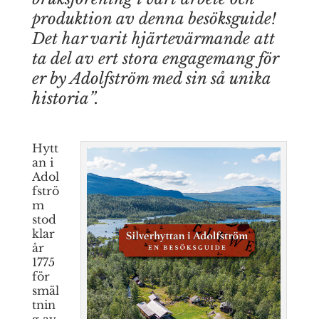
produktion av denna besöksguide!
Det har varit hjärtevärmande att
ta del av ert stora engagemang för
er by Adolfström med sin så unika
historia”.
Hytt
an i
Adol
fströ
m
stod
klar
år
1775
för
smäl
tnin