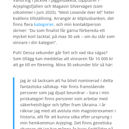
Vandring i Jäckvik / Jäggeluakkta, toppturer i
Arjeplogsfjällen och Magasin Silvervägen (som
utkommer i juni 2025). ”Mest Lovande över 60” heter
kvällens tillställning. Arrangör är 60plusbanken, det
finns flera
kategorier
, och min kontaktperson
skriver: ”Du som finalist får gärna förbereda ett
mycket kort tacktal, på max 30 sek – om du står som
vinnare i din kategori”.
Puh! Dessa sekunder går fort och vad ska sägas?
Som tillägg kan meddelas att vinnaren får 10 000 kr
att ge till en förening. Mina 30 sekunder blir så här:
Jag är så tacksam att ha blivit nominerad i detta
fantastiska sällskap. Här finns framstående
personer som jag djupt beundrar – bara i min
priskategori finns personer som arbetar med
säkerhetsfrågor och lyfter fram Ukraina. I år
räknar jag med att avsluta min magisterexamen i
historia, allt för att kunna söka efter ursprung i
min hemkommun Arjeplog. Det finns genetiska
chanser att jag har många år kvar: Snittålder på