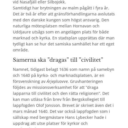
vid Nasafjäll eller Silbojokk.
Samtidigt har brytningen av malm pågått i fyra år.
Det är två år efter att gränsförhandlingarna avslutats
med den danske kungen som högst ansvarig. Den
naturliga mötesplatsen mellan Hornavan och
Uddjaure utsågs som en angelägen plats för både
marknad och kyrka. En stadsplan upprättas där man
tydligt kan se hur det samiska samhället har ett eget
område.
Samerna ska ”dragas” till ”civilitet”
Namnet, tidigast belagt 1636
som namn på samebyn
och 1640
på kyrko- och marknadsplatsen, är en
försvenskning av
Árjepluovve
. Gruvhanteringen
följdes av missionsverksamhet för att ”draga
lapparna till civilitet och den rätta religionen”. Det
kan man utläsa från brev från Bergskollegiet till
lappfogden Olof Jonsson. Brevet är skrivet även det i
mars månad 1640. Det var också lappfogden som i
sällskap med bergmästare Hans Lybecker hade i
uppdrag att utse platser för kyrkor och