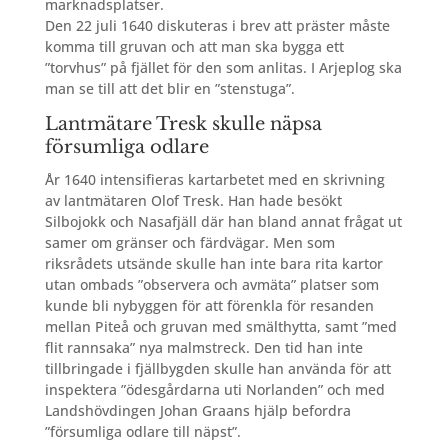
marknadsplatser.
Den 22 juli 1640 diskuteras i brev att präster måste
komma till gruvan och att man ska bygga ett
”torvhus” på fjället för den som anlitas. I Arjeplog ska
man se till att det blir en ”stenstuga”.
Lantmätare Tresk skulle näpsa
försumliga odlare
År 1640 intensifieras kartarbetet med en skrivning
av lantmätaren Olof Tresk. Han hade besökt
Silbojokk och Nasafjäll där han bland annat frågat ut
samer om gränser och färdvägar. Men som
riksrådets utsände skulle han inte bara rita kartor
utan ombads ”observera och avmäta” platser som
kunde bli nybyggen för att förenkla för resanden
mellan Piteå och gruvan med smälthytta, samt ”med
flit rannsaka” nya malmstreck. Den tid han inte
tillbringade i fjällbygden skulle han använda för att
inspektera ”ödesgårdarna uti Norlanden” och med
Landshövdingen Johan Graans hjälp befordra
”försumliga odlare till näpst”.