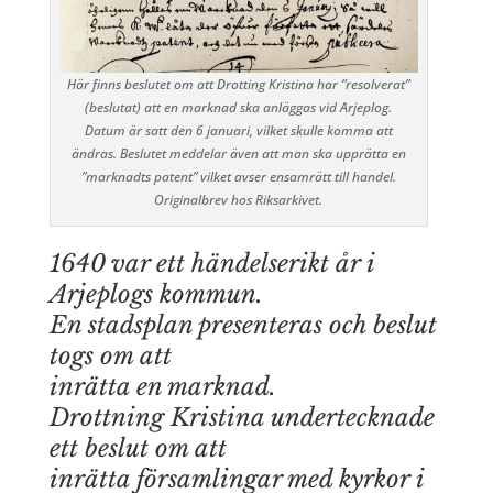
Här finns beslutet om att Drotting Kristina har ”resolverat”
(beslutat) att en marknad ska anläggas vid Arjeplog.
Datum är satt den 6 januari, vilket skulle komma att
ändras. Beslutet meddelar även att man ska upprätta en
”marknadts patent” vilket avser ensamrätt till handel.
Originalbrev hos Riksarkivet.
1640 var ett händelserikt år i
Arjeplogs kommun.
En stadsplan presenteras och beslut
togs om att
inrätta en marknad.
Drottning Kristina undertecknade
ett beslut om att
inrätta församlingar med kyrkor i