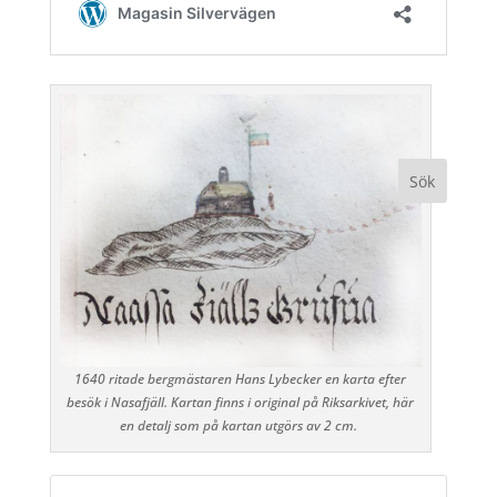
1640 ritade bergmästaren Hans Lybecker en karta efter
besök i Nasafjäll. Kartan finns i original på Riksarkivet, här
en detalj som på kartan utgörs av 2 cm.