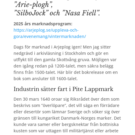
”Arie-plogh”,
”
SilboJock” och ”Nasa Fiell”.
2025 års marknadsprogram:
https://arjeplog.se/uppleva-och-
gora/evenemang/vintermarknaden/
Dags för marknad i Arjeplog igen! Men jag sitter
nedgrävd i arkivläsning i Stockholm och gör en
utflykt till den gamla Skottvång gruva. Möjligen var
den igång redan på 1200-talet, men säkra belägg
finns från 1500-talet. Här blir det bokrelease om en
bok som ansluter till 1600-talet.
Industrin sätter fart i Pite Lappmark
Den 30 mars 1640 oroar sig Riksrådet över dem som
beskrivs som ”överlöpare”, det vill säga en förrädare
eller desertör som lämnar Sverige och söker sig över
gränsen till kungariket Danmark-Norges marker. Det
kunde vara samer eller bergsknektar från bottniska
kusten som var uttagen till militärtjänst eller arbete