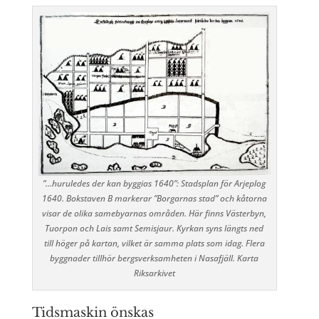
”…huruledes der kan byggias 1640”: Stadsplan för Arjeplog
1640. Bokstaven B markerar ”Borgarnas stad” och kåtorna
visar de olika samebyarnas områden. Här finns Västerbyn,
Tuorpon och Lais samt Semisjaur. Kyrkan syns längts ned
till höger på kartan, vilket är samma plats som idag. Flera
byggnader tillhör bergsverksamheten i Nasafjäll. Karta
Riksarkivet
Tidsmaskin önskas