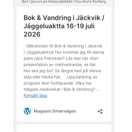
Bad i tjärnen på Stiehpaltjåhkkå. Foto André Karlberg