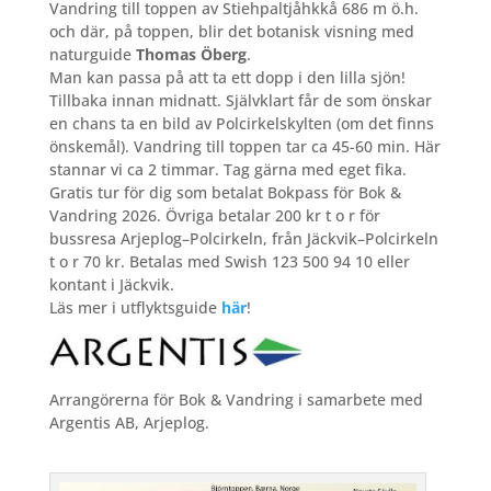
Vandring till toppen av Stiehpaltjåhkkå 686 m ö.h.
och där, på toppen, blir det botanisk visning med
naturguide
Thomas Öberg
.
Man kan passa på att ta ett dopp i den lilla sjön!
Tillbaka innan midnatt. Självklart får de som önskar
en chans ta en bild av Polcirkelskylten (om det finns
önskemål). Vandring till toppen tar ca 45-60 min. Här
stannar vi ca 2 timmar. Tag gärna med eget fika.
Gratis tur för dig som betalat Bokpass för Bok &
Vandring 2026. Övriga betalar 200 kr t o r för
bussresa Arjeplog–Polcirkeln, från Jäckvik–Polcirkeln
t o r 70 kr. Betalas med Swish 123 500 94 10 eller
kontant i Jäckvik.
Läs mer i utflyktsguide
här
!
Arrangörerna för Bok & Vandring i samarbete med
Argentis AB, Arjeplog.