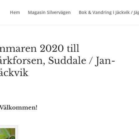
Hem
Magasin Silvervägen
Bok & Vandring i Jäckvik / J
mmaren 2020 till
rkforsen, Suddale / Jan-
äckvik
r. Välkommen!