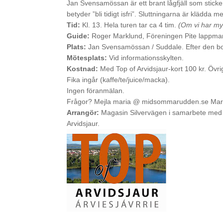
Jan Svensamössan är ett brant lågfjäll som stic
betyder ”bli tidigt isfri”. Sluttningarna är klädda
Tid:
Kl. 13. Hela turen tar ca 4 tim.
(Om vi har myc
Guide:
Roger Marklund, Föreningen Pite lappmar
Plats:
Jan Svensamössan / Suddale. Efter den bot
Mötesplats:
Vid informationsskylten.
Kostnad:
Med Top of Arvidsjaur-kort 100 kr. Övri
Fika ingår (kaffe/te/juice/macka).
Ingen föranmälan.
Frågor? Mejla maria @ midsommarudden.se Mar
Arrangör:
Magasin Silvervägen i samarbete med F
Arvidsjaur.