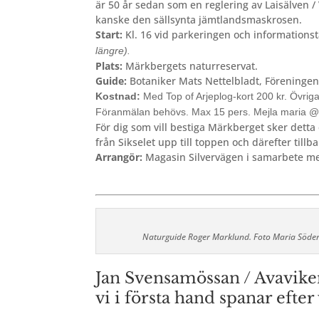
är 50 år sedan som en reglering av Laisälven / 
kanske den sällsynta jämtlandsmaskrosen.
Start:
Kl. 16 vid parkeringen och informations
längre).
Plats:
Märkbergets naturreservat.
Guide:
Botaniker Mats Nettelbladt, Föreningen
Kostnad:
Med Top of Arjeplog-kort 200 kr. Övrig
Föranmälan behövs. Max 15 pers.
Mejla maria @
För dig som vill bestiga Märkberget sker detta e
från Sikselet upp till toppen och därefter tillb
Arrangör:
Magasin Silvervägen i samarbete me
Naturguide Roger Marklund. Foto Maria Söde
Jan Svensamössan / Avavike
vi i första hand spanar efter