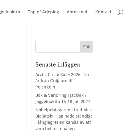
äggeluaktta
Top of Arjeplog
Antecknat
Kontakt
Senaste inläggen
Arctic Circle Race 2026: Tio
år från Guijaure till
Polcirkeln
Bok & Vandring i Jäckvik /
Jäggeluaktta 15-18 juli 2027
Nobelpristagaren i fred Ales
Bjaljatski: ”Jag hade ständigt
i fånglägret en känsla av att
vara helt och hållen