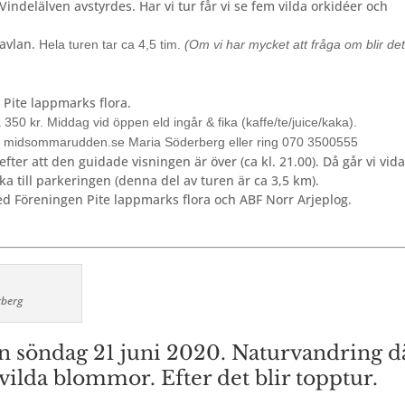
Vindelälven avstyrdes. Har vi tur får vi se fem vilda orkidéer och
tavlan.
Hela turen tar ca 4,5 tim.
(Om vi har mycket att fråga om blir de
 Pite lappmarks flora.
a 350 kr.
Middag vid öppen eld ingår & fika (kaffe/te/juice/kaka).
 midsommarudden.se Maria Söderberg eller ring 070 3500555
fter att den guidade visningen är över (ca kl. 21.00). Då går vi vid
aka till parkeringen (denna del av turen är ca 3,5 km).
d Föreningen Pite lappmarks flora och ABF Norr Arjeplog.
rberg
n söndag 21 juni 2020. Naturvandring d
 vilda blommor. Efter det blir topptur.