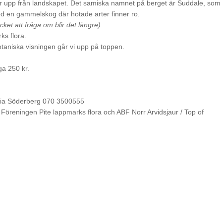
ker upp från landskapet. Det samiska namnet på berget är Suddale, som
 med en gammelskog där hotade arter finner ro.
ket att fråga om blir det längre).
ks flora.
aniska visningen går vi upp på toppen.
ga 250 kr.
ia Söderberg 070 3500555
öreningen Pite lappmarks flora och ABF Norr Arvidsjaur / Top of