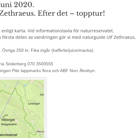
juni 2020.
ethraeus. Efter det – topptur!
enligt karta. Vid informationstavla för naturreservatet.
n första delen av vandringen gör vi med naturguide Ulf Zethraeus,
. Övriga 250 kr.
Fika ingår (kaffe/te/juice/macka).
ia Söderberg 070 3500555
ngen Pite lappmarks flora och ABF Norr Älvsbyn.