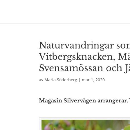
Naturvandringar so
Vitbergsknacken, Mä
Svensamössan och J
av
Maria Söderberg
|
mar 1, 2020
Magasin Silvervägen arrangera