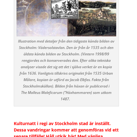
Illustration med detaljer från den tidigaste kända bilden av
Stockholm: Vädersolstavlan. Den är från år 1535 och den
äldsta kända bilden av Stockholm. (Vintern 1998/99
rengjordes och konserverades den. Efter olika tekniska
analyser visade det sig att det i själva verket är en kopia
från 1636. Vanligtvis tillskrivs originalet från 1535 Urban
Målare, kopian är utförd av Jacob Elbfas. Fakta från
Stockholmskällan). Bilden från häxan är publicerad i
The
Malleus Maleficarum (”Häxhammaren) som utkom
1487.
Kulturnatt i regi av Stockholm stad är inställt.
Dessa vandringar kommer att genomföras vid ett
senare tillfälle! Håll utkik här! Med vänliga