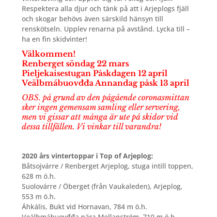
Respektera alla djur och tänk på att i Arjeplogs fjäll
och skogar behövs även särskild hänsyn till
renskötseln. Upplev renarna på avstånd. Lycka till –
ha en fin skidvinter!
Välkommen!
Renberget söndag 22 mars
Pieljekaisestugan Påskdagen 12 april
Veälbmábuovđđa Annandag påsk 13 april
OBS. på grund av den pågående coronasmittan
sker ingen gemensam samling eller servering,
men vi gissar att många är ute på skidor vid
dessa tillfällen. Vi vinkar till varandra!
2020 års vintertoppar i Top of Arjeplog:
Båtsojvárre / Renberget Arjeplog, stuga intill toppen,
628 m ö.h.
Suolovárre / Öberget (från Vaukaleden), Arjeplog,
553 m ö.h.
Áhkális, Bukt vid Hornavan, 784 m ö.h.
Veälbmábuovđđa nära Mellanström, 710 m ö.h.