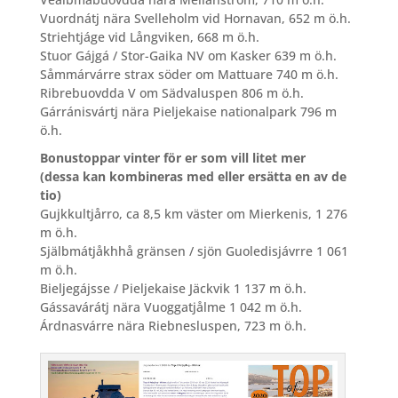
Vuordnátj nära Svelleholm vid Hornavan, 652 m ö.h.
Striehtjáge vid Långviken, 668 m ö.h.
Stuor Gájgá / Stor-Gaika NV om Kasker 639 m ö.h.
Såmmárvárre strax söder om Mattuare 740 m ö.h.
Ribrebuovdda V om Sädvaluspen 806 m ö.h.
Gárránisvártj nära Pieljekaise nationalpark 796 m
ö.h.
Bonustoppar vinter för er som vill litet mer
(
dessa kan kombineras med eller ersätta en av de
tio)
Gujkkultjårro, ca 8,5 km väster om Mierkenis, 1 276
m ö.h.
Själbmátjåkhhå gränsen / sjön Guoledisjávrre 1 061
m ö.h.
Bieljegájsse / Pieljekaise Jäckvik 1 137 m ö.h.
Gássavárátj nära Vuoggatjålme 1 042 m ö.h.
Árdnasvárre nära Riebnesluspen, 723 m ö.h.