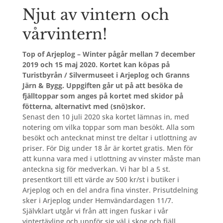
Njut av vintern och
vårvintern!
Top of Arjeplog – Winter pågår mellan 7 december
2019 och 15 maj 2020. Kortet kan köpas på
Turistbyrån / Silvermuseet i Arjeplog och Granns
Järn & Bygg. Uppgiften går ut på att besöka de
fjälltoppar som anges på kortet med skidor på
fötterna, alternativt med (snö)skor.
Senast den 10 juli 2020 ska kortet lämnas in, med
notering om vilka toppar som man besökt. Alla som
besökt och antecknat minst tre deltar i utlottning av
priser. För Dig under 18 år är kortet gratis. Men för
att kunna vara med i utlottning av vinster måste man
anteckna sig för medverkan. Vi har bl a 5 st.
presentkort till ett värde av 500 kr/st i butiker i
Arjeplog och en del andra fina vinster. Prisutdelning
sker i Arjeplog under Hemvändardagen 11/7.
Självklart utgår vi från att ingen fuskar i vår
vintertävling och uppför sig väl i skog och fjäll.