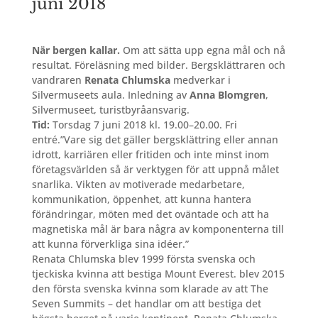
juni 2018
När bergen kallar.
Om att sätta upp egna mål och nå
resultat. Föreläsning med bilder. Bergsklättraren och
vandraren
Renata Chlumska
medverkar i
Silvermuseets aula. Inledning av
Anna Blomgren
,
Silvermuseet, turistbyråansvarig.
Tid:
Torsdag 7 juni 2018 kl. 19.00–20.00. Fri
entré.”Vare sig det gäller bergsklättring eller annan
idrott, karriären eller fritiden och inte minst inom
företagsvärlden så är verktygen för att uppnå målet
snarlika. Vikten av motiverade medarbetare,
kommunikation, öppenhet, att kunna hantera
förändringar, möten med det oväntade och att ha
magnetiska mål är bara några av komponenterna till
att kunna förverkliga sina idéer.”
Renata Chlumska blev 1999 första svenska och
tjeckiska kvinna att bestiga Mount Everest. blev 2015
den första svenska kvinna som klarade av att The
Seven Summits – det handlar om att bestiga det