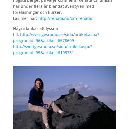
högsta berget på varje kontinent. Renata Chlumska
har under flera år blandat äventyren med
föreläsningar och kurser.
Läs mer här:
http://renata.nu/om-renata/
Några länkar att lyssna
till:
http://sverigesradio.se/sida/artikel.aspx?
programid=96&artikel=6578609
http://sverigesradio.se/sida/artikel.aspx?
programid=95&artikel=6195781