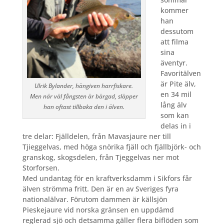
kommer
han
dessutom
att filma
sina
äventyr.
Favoritälven
är Pite älv,
Ulrik Bylander, hängiven harrfiskare.
en 34 mil
Men när väl fångsten är bärgad, släpper
lång älv
han oftast tillbaka den i älven.
som kan
delas in i
tre delar: Fjälldelen, från Mavasjaure ner till
Tjieggelvas, med höga snörika fjäll och fjällbjörk- och
granskog, skogsdelen, från Tjeggelvas ner mot
Storforsen.
M
ed undantag för en kraftverksdamm i Sikfors får
älven strömma fritt. Den är en av Sveriges fyra
nationalälvar. Förutom dammen är källs
jön
Pieskejaure vid norska gränsen en uppdämd
reglerad sjö och detsamma gäller flera biflöden som