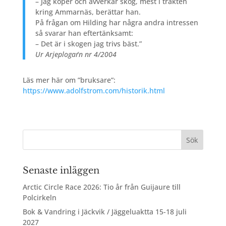
– Jag köper och avverkar skog, mest i trakten
kring Ammarnäs, berättar han.
På frågan om Hilding har några andra intressen
så svarar han eftertänksamt:
– Det är i skogen jag trivs bäst.”
Ur Arjeplogar´n nr 4/2004
Läs mer här om ”bruksare”:
https://www.adolfstrom.com/historik.html
Senaste inläggen
Arctic Circle Race 2026: Tio år från Guijaure till
Polcirkeln
Bok & Vandring i Jäckvik / Jäggeluaktta 15-18 juli
2027