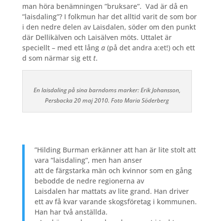
man höra benämningen ”bruksare”.
Vad är då en
”laisdaling”? I folkmun har det alltid varit de som bor
i den nedre delen av Laisdalen, söder om den punkt
där Dellikälven och Laisälven möts. Uttalet är
speciellt – med ett lång
a
(på det andra a:et!) och ett
d som närmar sig ett
t
.
En laisdaling på sina barndoms marker: Erik Johansson,
Persbacka 20 maj 2010. Foto Maria Söderberg
”Hilding Burman erkänner att han är lite stolt att
vara ”l
aisdaling
”, men han anser
att de färgstarka män och kvinnor som en gång
bebodde de nedre regionerna av
Laisdalen har mattats av lite grand. Han driver
ett av få kvar varande skogsföretag i kommunen.
Han har två anställda.