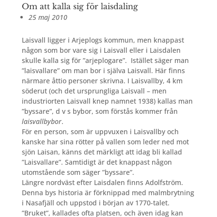
Om att kalla sig för laisdaling
25 maj 2010
Laisvall ligger i Arjeplogs kommun, men knappast
någon som bor vare sig i Laisvall eller i Laisdalen
skulle kalla sig för ”arjeplogare”.
Istället säger man
”laisvallare” om man bor i själva Laisvall. Här finns
närmare åttio personer skrivna. I Laisvallby, 4 km
söderut (och det ursprungliga Laisvall – men
industriorten Laisvall knep namnet 1938) kallas man
”byssare”, d v s bybor, som förstås kommer från
laisvallbybor
.
För en person, som är uppvuxen i Laisvallby och
kanske har sina rötter på vallen som leder ned mot
sjön Laisan, känns det märkligt att idag bli kallad
”Laisvallare”. Samtidigt är det knappast någon
utomstående som säger ”byssare”.
Längre nordväst efter Laisdalen finns Adolfström.
Denna bys historia är förknippad med malmbrytning
i Nasafjäll och uppstod i början av 1770-talet.
”Bruket”, kallades ofta platsen, och även idag kan