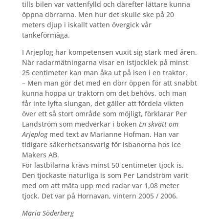
tills bilen var vattenfylld och därefter lättare kunna
öppna dörrarna. Men hur det skulle ske på 20
meters djup i iskallt vatten övergick vår
tankeförmåga.
I Arjeplog har kompetensen vuxit sig stark med åren.
När radarmätningarna visar en istjocklek på minst
25 centimeter kan man åka ut på isen i en traktor.
– Men man gör det med en dörr öppen för att snabbt
kunna hoppa ur traktorn om det behövs, och man
får inte lyfta slungan, det gäller att fördela vikten
över ett så stort område som möjligt, förklarar Per
Landström som medverkar i boken
En skvätt om
Arjeplog
med text av Marianne Hofman. Han var
tidigare säkerhetsansvarig för isbanorna hos Ice
Makers AB.
För lastbilarna krävs minst 50 centimeter tjock is.
Den tjockaste naturliga is som Per Landström varit
med om att mäta upp med radar var 1,08 meter
tjock. Det var på Hornavan, vintern 2005 / 2006.
Maria Söderberg