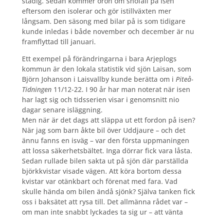
stadig. Sedan kommer oron om snöfall på isen
eftersom den isolerar och gör istillväxten mer
långsam. Den säsong med bilar på is som tidigare
kunde inledas i både november och december är nu
framflyttad till januari.
Ett exempel på förändringarna i bara Arjeplogs
kommun är den lokala statistik vid sjön
Laisan, som
Björn Johanson i Laisvallby kunde berätta om i
Piteå-
Tidningen
11/12-22.
I 90 år har man noterat när isen
har lagt sig och tidsserien visar i genomsnitt nio
dagar senare isläggning.
Men när är det dags att släppa ut ett fordon på isen?
När jag som barn åkte bil över Uddjaure – och det
ännu fanns en isväg – var den första uppmaningen
att lossa säkerhetsbältet. Inga dörrar fick vara låsta.
Sedan rullade bilen sakta ut på sjön där parställda
björkkvistar visade vägen. Att köra bortom dessa
kvistar var otänkbart och förenat med fara. Vad
skulle hända om bilen ändå sjönk? Själva tanken fick
oss i baksätet att rysa till. Det allmänna rådet var –
om man inte snabbt lyckades ta sig ur – att vänta