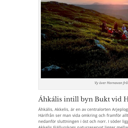
Vy över Hornavan från
Áhkális intill byn Bukt vid 
Áhkális, Akkelis, är en av centralorten Arjeplog
Härifrån ser man vida omkring och framför all
nedanför sluttningen i öst och norr. I söder li
Akkelis Fjällurskogs naturreservat ligger mell