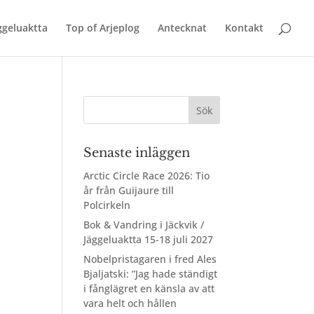
äggeluaktta
Top of Arjeplog
Antecknat
Kontakt
Senaste inläggen
Arctic Circle Race 2026: Tio
år från Guijaure till
Polcirkeln
Bok & Vandring i Jäckvik /
Jäggeluaktta 15-18 juli 2027
Nobelpristagaren i fred Ales
Bjaljatski: ”Jag hade ständigt
i fånglägret en känsla av att
vara helt och hållen