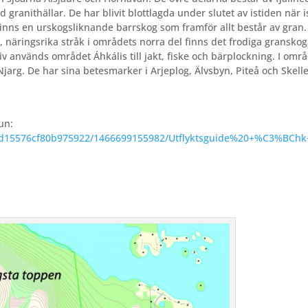
granithällar. De har blivit blottlagda under slutet av istiden när 
 finns en urskogsliknande barrskog som framför allt består av gran.
a, näringsrika stråk i områdets norra del finns det frodiga gransko
iv används området Áhkális till jakt, fiske och bärplockning. I omr
jarg. De har sina betesmarker i Arjeplog, Älvsbyn, Piteå och Skell
un:
6ecd15576cf80b975922/1466699155982/Utflyktsguide%20+%C3%BCh