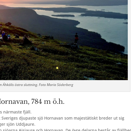
 Áhkális östra sluttning. Foto Maria Söderberg
Hornavan, 784 m ö.h.
s närmaste fjäll.
t Sveriges djupaste sjö Hornavan som majestätiskt breder ut sig
gger sjön Uddjaure.
an sjöarna Aisjaure och Hornavan. De övre delarna består av fjällhe