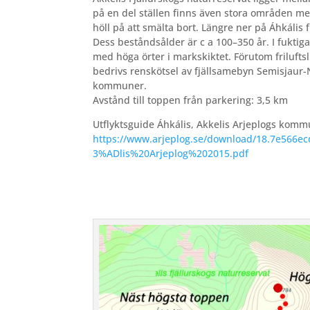
på en del ställen finns även stora områden med 
höll på att smälta bort. Längre ner på Áhkális
Dess beståndsålder är c a 100–350 år. I fuktig
med höga örter i markskiktet. Förutom friluftsl
bedrivs renskötsel av fjällsamebyn Semisjaur-N
kommuner.
Avstånd till toppen från parkering: 3,5 km
Utflyktsguide Áhkális, Akkelis Arjeplogs komm
https://www.arjeplog.se/download/18.7e56
3%ADlis%20Arjeplog%202015.pdf