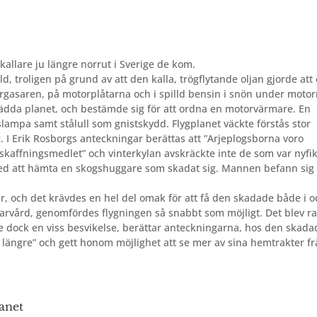
 kallare ju längre norrut i Sverige de kom.
, troligen på grund av att den kalla, trögflytande oljan gjorde att
örgasaren, på motorplåtarna och i spilld bensin i snön under motor
da planet, och bestämde sig för att ordna en motorvärmare. En
lampa samt stålull som gnistskydd. Flygplanet väckte förstås stor
 I Erik Rosborgs anteckningar berättas att ”Arjeplogsborna voro
tskaffningsmedlet” och vinterkylan avskräckte inte de som var nyfi
ed att hämta en skogshuggare som skadat sig. Mannen befann sig 
ter, och det krävdes en hel del omak för att få den skadade både i 
rvård, genomfördes flygningen så snabbt som möjligt. Det blev r
de dock en viss besvikelse, berättar anteckningarna, hos den skada
te längre” och gett honom möjlighet att se mer av sina hemtrakter f
lanet