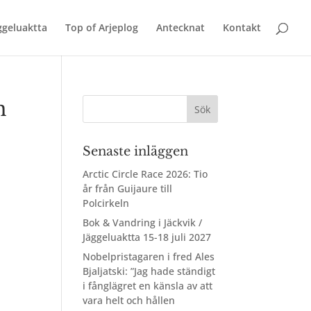
äggeluaktta
Top of Arjeplog
Antecknat
Kontakt
n
Senaste inläggen
Arctic Circle Race 2026: Tio
år från Guijaure till
Polcirkeln
Bok & Vandring i Jäckvik /
Jäggeluaktta 15-18 juli 2027
Nobelpristagaren i fred Ales
Bjaljatski: ”Jag hade ständigt
i fånglägret en känsla av att
vara helt och hållen