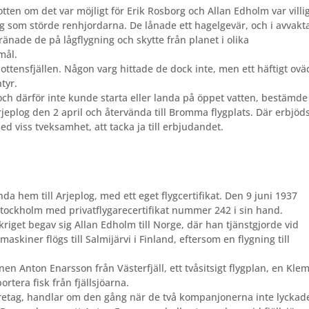
tten om det var möjligt för Erik Rosborg och Allan Edholm var villi
arg som störde renhjordarna. De lånade ett hagelgevär, och i avvakt
tränade de på lågflygning och skytte från planet i olika
mål.
rbottensfjällen. Någon varg hittade de dock inte, men ett häftigt ovä
tyr.
och därför inte kunde starta eller landa på öppet vatten, bestämde
jeplog den 2 april och återvända till Bromma flygplats. Där erbjöd
d viss tveksamhet, att tacka ja till erbjudandet.
nda hem till Arjeplog, med ett eget flyg
certifikat. Den 9 juni 1937
tockholm med privatflygarecertifikat nummer 242 i sin hand.
rkriget begav sig Allan Edholm till Norge, där han tjänstgjorde vid
askiner flögs till Salmijärvi i Finland, eftersom en flygning till
en Anton Enarsson från Västerfjäll, ett tvåsitsigt flygplan, en Kl
ortera fisk från fjällsjöarna.
öretag, handlar om den gång när de två kompanjonerna inte lyckad