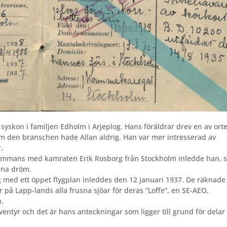
x syskon i familjen Edholm i Arjeplog. Hans föräldrar drev en av ort
nom den branschen hade Allan aldrig. Han var mer intresserad av
.
tillsammans med kamraten Erik Rosborg från Stockholm inledde han,
nna dröm.
 med ett öppet flygplan inleddes den 12 januari 1937. De räknade
på Lapp-lands alla frusna sjöar för deras ”Loffe”, en SE-AEO,
n.
entyr och det är hans anteckningar som ligger till grund för delar