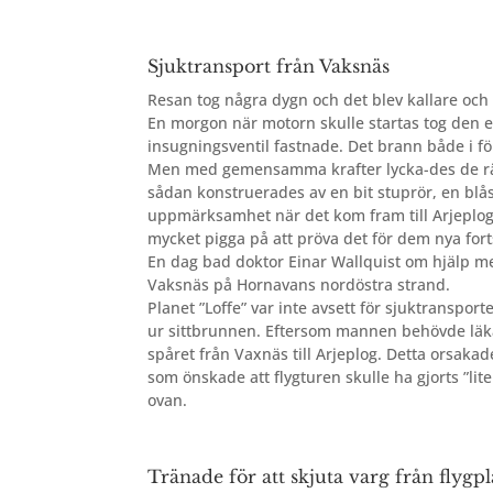
Sjuktransport från Vaksnäs
Resan tog några dygn
och det blev kallare och
En morgon när motorn skulle startas tog den eld
insugningsventil fastnade. Det brann både i f
Men med gemensamma krafter lycka-des de räd
sådan konstruerades av en bit stuprör, en blås
uppmärksamhet när det kom fram till Arjeplog.
mycket pigga på att pröva det för dem nya for
En dag bad doktor Einar Wallquist om hjälp m
Vaksnäs på Hornavans nordöstra strand.
Planet ”Loffe” var inte avsett för sjuktranspor
ur sittbrunnen. Eftersom mannen behövde läka
spåret från Vaxnäs till Arjeplog. Detta orsaka
som önskade att flygturen skulle ha gjorts ”li
ovan.
Tränade för att skjuta varg från flygp