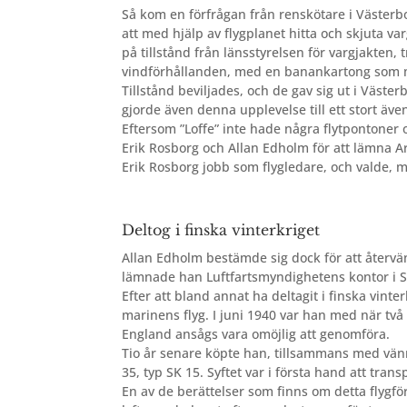
Så kom en förfrågan
från renskötare i Västerbo
att med hjälp av flygplanet hitta och skjuta v
på tillstånd från länsstyrelsen för vargjakten, 
vindförhållanden, med en banankartong som 
Tillstånd beviljades, och de gav sig ut i Väste
gjorde även denna upplevelse till ett stort även
Eftersom ”Loffe” inte hade några flytpontoner 
Erik Rosborg och Allan Edholm för att lämna Ar
Erik Rosborg jobb som flygledare, och valde, me
Deltog i finska vinterkriget
Allan Edholm bestämde sig dock för att åt
ervä
lämnade han Luftfartsmyndighetens kontor i S
Efter att bland annat ha deltagit i finska vinte
marinens flyg. I juni 1940 var han med när två m
England ansågs vara omöjlig att genomföra.
Tio år senare köpte han
, tillsammans med vänn
35, typ SK 15. Syftet var i första hand att transp
En av de berättelser som finns om detta flygf