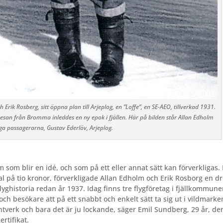
 Erik Rosberg, sitt öppna plan till Arjeplog, en ”Loffe”, en SE-AEO, tillverkad 1931.
an från Bromma inleddes en ny epok i fjällen. Här på bilden står Allan Edholm
ga passagerarna, Gustav Ederlöv, Arjeplog.
som blir en idé, och som på ett eller annat sätt kan förverkligas
ital på tio kronor, förverkligade Allan Edholm och Erik Rosborg en d
flyghistoria redan år 1937. Idag finns tre flygföretag i fjällkommune
ch besökare att på ett snabbt och enkelt sätt ta sig ut i vildmarke
 hantverk och bara det är ju lockande, säger Emil Sundberg, 29 år, de
ertifikat.