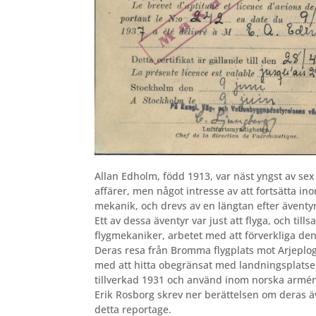
Allan Edholm
, född 1913, var näst yngst av se
affärer, men något intresse av att fortsätta i
mekanik, och drevs av en längtan efter äventyr
Ett av dessa äventyr var just att flyga, och 
flygmekaniker, arbetet med att förverkliga de
Deras resa från Bromma flygplats mot Arjeplog
med att hitta obegränsat med landningsplatser 
tillverkad 1931 och använd inom norska armé
Erik Rosborg skrev ner berättelsen om deras äv
detta reportage.