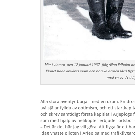
Mitt i vintern, den 12 januari 1937, flög Allan Edholm och
Planet hade använts inom den norska armén.Med flygres
med en av de tidi
Alla stora äventyr
börjar med en dröm. En dröm 
två själar fyllda av optimism, och ett startkap
och skrev samtidigt första kapitlet i Arjeplogs 
som med hjälp av helikopter erbjuder ortsbor o
– Det är det här jag vill göra. Att flyga är ett
idag yngste piloten i Arjeplog med trafikflygarc