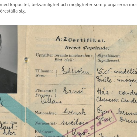
 med kapacitet, bekvämlighet och möjligheter som pionjärerna in
reställa sig.